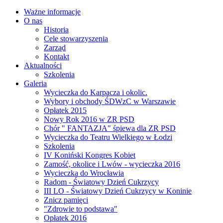
Ważne informacje
O nas
Historia
Cele stowarzyszenia
Zarząd
Kontakt
Aktualności
Szkolenia
Galeria
Wycieczka do Karpacza i okolic.
Wybory i obchody ŚDWzC w Warszawie
Opłatek 2015
Nowy Rok 2016 w ZR PSD
Chór " FANTAZJA" śpiewa dla ZR PSD
Wycieczka do Teatru Wielkiego w Łodzi
Szkolenia
IV Koniński Kongres Kobiet
Zamość, okolice i Lwów - wycieczka 2016
Wycieczka do Wrocławia
Radom - Światowy Dzień Cukrzycy
III LO - Światowy Dzień Cukrzycy w Koninie
Znicz pamięci
"Zdrowie to podstawa"
Opłatek 2016